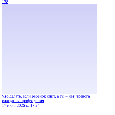
138
Что делать, если ребёнок спит, а ты – нет: тревога
ожидания пробуждения
17 июл. 2026 г., 17:24